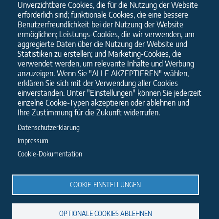
Unverzichtbare Cookies, die für die Nutzung der Website
PLEASE USE OUR CONTACT FORM
erforderlich sind; funktionale Cookies, die eine bessere
Benutzerfreundlichkeit bei der Nutzung der Website
ermöglichen; Leistungs-Cookies, die wir verwenden, um
Name
aggregierte Daten über die Nutzung der Website und
Statistiken zu erstellen; und Marketing-Cookies, die
verwendet werden, um relevante Inhalte und Werbung
E-Mail
anzuzeigen. Wenn Sie "ALLE AKZEPTIEREN" wählen,
erklären Sie sich mit der Verwendung aller Cookies
einverstanden. Unter "Einstellungen" können Sie jederzeit
Message
einzelne Cookie-Typen akzeptieren oder ablehnen und
Ihre Zustimmung für die Zukunft widerrufen.
Datenschutzerklärung
Impressum
I have read the
privacy policy
and
Information after article 13 GDPR
.
Cookie-Dokumentation
COOKIE-EINSTELLUNGEN
OPTIONALE COOKIES ABLEHNEN