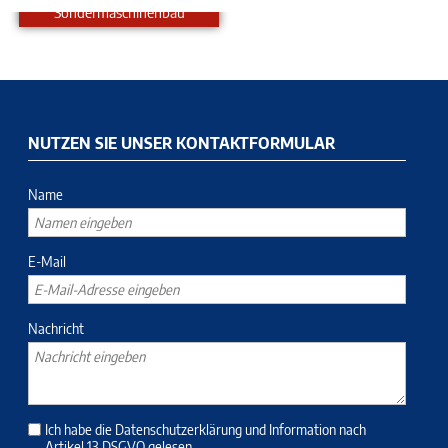
Sondermaschinenbau
tomatisierungstechnik
Sond
NUTZEN SIE UNSER KONTAKTFORMULAR
Name
E-Mail
Nachricht
Ich habe die
Datenschutzerklärung
und
Information nach
Artikel 13 DSGVO
gelesen.