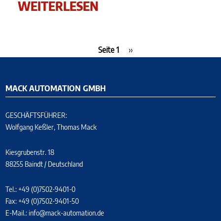
WEITERLESEN
Seitennummerierung
Seite 1
Nächste
››
Seite
MACK AUTOMATION GMBH
GESCHÄFTSFÜHRER:
Wolfgang Keßler, Thomas Mack
Kiesgrubenstr. 18
88255 Baindt / Deutschland
Tel.: +49 (0)7502-9401-0
Fax: +49 (0)7502-9401-50
E-Mail.:
info@mack-automation.de